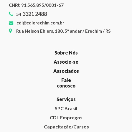
CNPJ:
91.565.895/0001-67
3321 2488
54
cdl@cdlerechim.com.br
Rua Nelson Ehlers, 180, 5º andar / Erechim / RS
Sobre Nós
Associe-se
Associados
Fale
conosco
Serviços
SPC Brasil
CDL Empregos
Capacitação/Cursos