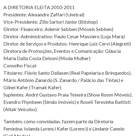
A DIRETORIA ELEITA 2010-2011
Presidente: Alexandre Zaffari (Unetral)
Vice-Presidente: Zílio Sartori Júnior (Bitshop)
Diretor-Financeiro: Ademir Sebben (Móveis Sebben)
Diretor-Administrativo: Paulo Cesar Massiero (Loja Mara)
Diretor de Serviços e Produtos: Henrique Luiz Cervi (Alegreti)
Diretora de Promoções, Eventos e Comunicação: Gláucia
Maria Dalla Costa Deboni (Moda Mulher)
Conselho Fiscal:
Titulares: Flávio Santo Dallasen (Real Papelaria e Brinquedos),
Mário Antônio Zanardo (S. Zanardo / Palácio das Tintas) e
Gilnei Kafer (Tramak Kafer)
Suplentes: André Gustavo Praia Teixeira (Show Room Móveis),
Evandro Fhynbeen (Simão Imóveis) e Roseli Teresinha Battisti
(Altair Veículos).
Também, como convidadas, fazem parte da Diretoria
Feminina: Iolanda Lorenci Kafer (Lorenci) e Lindanir Canelo
(Cali Modas).