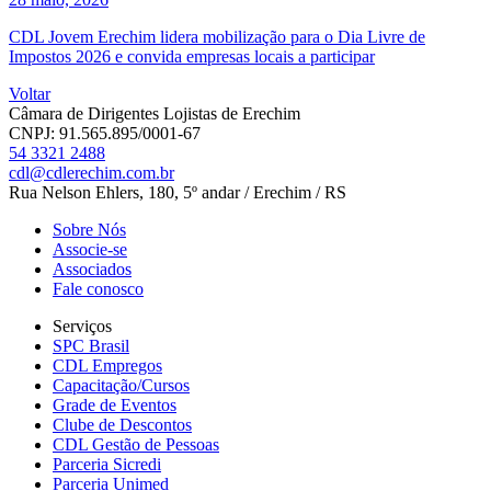
CDL Jovem Erechim lidera mobilização para o Dia Livre de
Impostos 2026 e convida empresas locais a participar
Voltar
Câmara de Dirigentes Lojistas de Erechim
CNPJ:
91.565.895/0001-67
54
3321 2488
cdl@cdlerechim.com.br
Rua Nelson Ehlers, 180, 5º andar / Erechim / RS
Sobre Nós
Associe-se
Associados
Fale conosco
Serviços
SPC Brasil
CDL Empregos
Capacitação/Cursos
Grade de Eventos
Clube de Descontos
CDL Gestão de Pessoas
Parceria Sicredi
Parceria Unimed