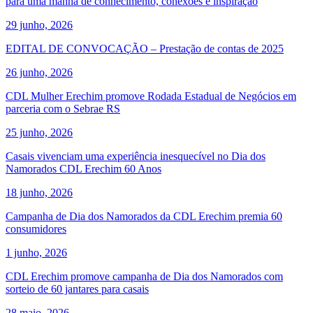
para uma manhã de conhecimento, conexões e inspiração
29 junho, 2026
EDITAL DE CONVOCAÇÃO – Prestação de contas de 2025
26 junho, 2026
CDL Mulher Erechim promove Rodada Estadual de Negócios em
parceria com o Sebrae RS
25 junho, 2026
Casais vivenciam uma experiência inesquecível no Dia dos
Namorados CDL Erechim 60 Anos
18 junho, 2026
Campanha de Dia dos Namorados da CDL Erechim premia 60
consumidores
1 junho, 2026
CDL Erechim promove campanha de Dia dos Namorados com
sorteio de 60 jantares para casais
28 maio, 2026