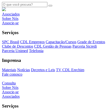
Associados
Sobre Nós
Associe-se
Serviços
SPC Brasil
CDL Empregos
Capacitação/Cursos
Grade de Eventos
Clube de Descontos
CDL Gestão de Pessoas
Parceria Sicredi
Parceria Unimed
Telefonia
Imprensa
Materiais
Notícias
Decretos e Leis
TV CDL Erechim
Fale conosco
Consulta
Sobre Nós
Associe-se
Associados
Serviços