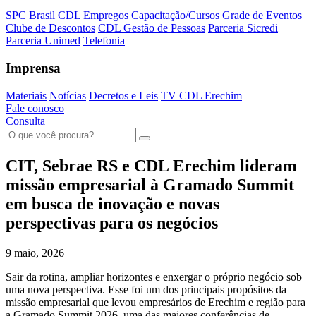
SPC Brasil
CDL Empregos
Capacitação/Cursos
Grade de Eventos
Clube de Descontos
CDL Gestão de Pessoas
Parceria Sicredi
Parceria Unimed
Telefonia
Imprensa
Materiais
Notícias
Decretos e Leis
TV CDL Erechim
Fale conosco
Consulta
CIT, Sebrae RS e CDL Erechim lideram
missão empresarial à Gramado Summit
em busca de inovação e novas
perspectivas para os negócios
9 maio, 2026
Sair da rotina, ampliar horizontes e enxergar o próprio negócio sob
uma nova perspectiva. Esse foi um dos principais propósitos da
missão empresarial que levou empresários de Erechim e região para
a Gramado Summit 2026, uma das maiores conferências de